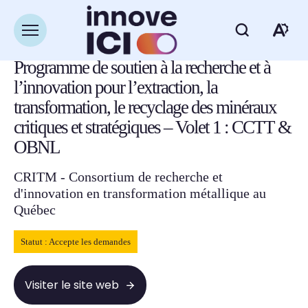
Navigation
rapide
Retour à la liste des ressources
Ouvrir
Ou
la
navigation
Programme de soutien à la recherche et à
du
la
site
l’innovation pour l’extraction, la
ba
transformation, le recyclage des minéraux
critiques et stratégiques – Volet 1 : CCTT &
d'
OBNL
d'
CRITM - Consortium de recherche et
d'innovation en transformation métallique au
Québec
Statut : Accepte les demandes
Visiter le site web