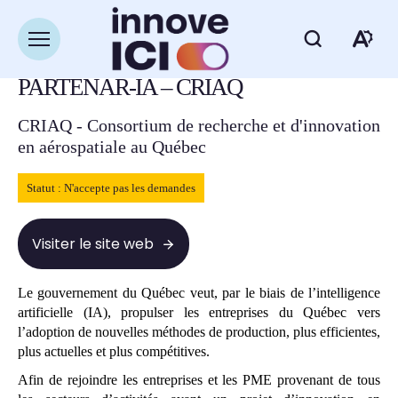
Navigation
rapide
Retour à la liste des ressources
Ouvrir
Ou
la
navigation
PARTENAR-IA – CRIAQ
du
la
site
CRIAQ - Consortium de recherche et d'innovation
ba
en aérospatiale au Québec
d'
Statut : N'accepte pas les demandes
d'
Visiter le site web
Le gouvernement du Québec veut, par le biais de l’intelligence
artificielle (IA), propulser les entreprises du Québec vers
l’adoption de nouvelles méthodes de production, plus efficientes,
plus actuelles et plus compétitives.
Afin de rejoindre les entreprises et les PME provenant de tous