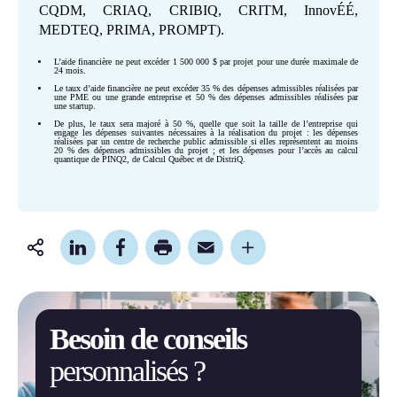
CQDM, CRIAQ, CRIBIQ, CRITM, InnovÉÉ,
MEDTEQ, PRIMA, PROMPT).
L’aide financière ne peut excéder 1 500 000 $ par projet pour une durée maximale de
24 mois.
Le taux d’aide financière ne peut excéder 35 % des dépenses admissibles réalisées par
une PME ou une grande entreprise et 50 % des dépenses admissibles réalisées par
une startup.
De plus, le taux sera majoré à 50 %, quelle que soit la taille de l’entreprise qui
engage les dépenses suivantes nécessaires à la réalisation du projet : les dépenses
réalisées par un centre de recherche public admissible si elles représentent au moins
20 % des dépenses admissibles du projet ; et les dépenses pour l’accès au calcul
quantique de PINQ2, de Calcul Québec et de DistriQ.
Partager
cette
page
Besoin de conseils
personnalisés ?