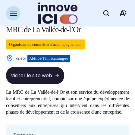
Navigation
rapide
Retour à la liste des ressources
Ouvrir
Ou
la
navigation
MRC de La Vallée-de-l’Or
du
la
site
ba
Organisme de conseils et d'accompagnement
d'
Abitibi-Témiscamingue
Val-d'Or
d'
Visiter le site web
La MRC de La Vallée-de-l’Or et son service du développement
local et entrepreneurial, compte sur une équipe expérimentée de
conseillers aux entreprises qui intervient dans les différentes
phases de développement et de la croissance d'une entreprise.