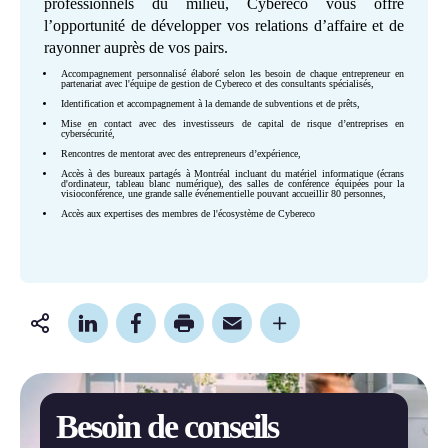
professionnels du milieu, Cybereco vous offre
l’opportunité de développer vos relations d’affaire et de
rayonner auprès de vos pairs.
Accompagnement personnalisé élaboré selon les besoin de chaque entrepreneur en
partenariat avec l'équipe de gestion de Cybereco et des consultants spécialisés,
Identification et accompagnement à la demande de subventions et de prêts,
Mise en contact avec des investisseurs de capital de risque d’entreprises en
cybersécurité,
Rencontres de mentorat avec des entrepreneurs d’expérience,
Accès à des bureaux partagés à Montréal incluant du matériel informatique (écrans
d'ordinateur, tableau blanc numérique), des salles de conférence équipées pour la
visioconférence, une grande salle événementielle pouvant accueillir 80 personnes,
Accès aux expertises des membres de l'écosystème de Cybereco
Partager
cette
page
Besoin de conseils