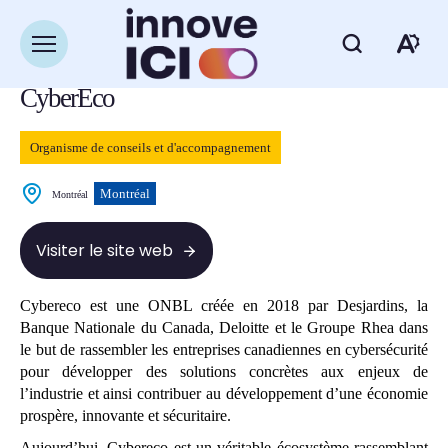
Navigation
rapide
Retour à la liste des ressources
Ouvrir
Ou
la
navigation
CyberEco
du
la
site
ba
Organisme de conseils et d'accompagnement
d'
Montréal
Montréal
d'
Visiter le site web
Cybereco est une ONBL créée en 2018 par Desjardins, la
Banque Nationale du Canada, Deloitte et le Groupe Rhea dans
le but de rassembler les entreprises canadiennes en cybersécurité
pour développer des solutions concrètes aux enjeux de
l’industrie et ainsi contribuer au développement d’une économie
prospère, innovante et sécuritaire.
Aujourd’hui, Cybereco est un véritable écosystème rassemblant