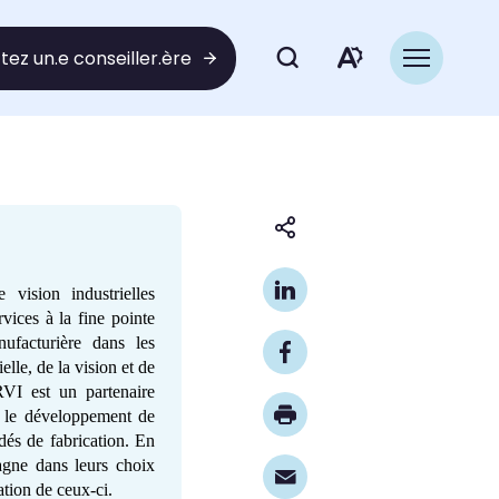
ez un.e conseiller.ère
Ouvrir
Ouvrir
la
navigation
la
du
site
barre
d'outils
Partager
cette
d'access
page
vision industrielles
ices à la fine pointe
nufacturière dans les
lle, de la vision et de
CRVI est un partenaire
s le développement de
dés de fabrication. En
pagne dans leurs choix
ation de ceux-ci.