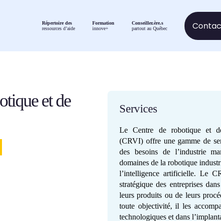
Contact
Répertoire des
Formation
Conseiller.ère.s
ressources d’aide
innove+
partout au Québec
tique et de
Services
Le Centre de robotique et de 
(CRVI) offre une gamme de serv
des besoins de l’industrie ma
domaines de la robotique industrie
l’intelligence artificielle. Le 
stratégique des entreprises dan
leurs produits ou de leurs procé
toute objectivité, il les accom
technologiques et dans l’implant