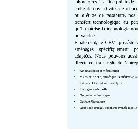
laboratoires à la fine pointe de 
cadre de nos activités de reche
ou d’étude de faisabilité, nos 
transfert technologique au per
qu’il maîtrise la technologie n
ou validée.
Finalement, le CRVI possède d
aménagés spécifiquement p
adaptées. Nous pouvons aussi
directement sur le site de l’entrep
Automatisation et mécanisation
Vision artificielle, numérique, Numérisation 3
Industrie 4.0 et internet des objets
Intelligence artificielle
Navigation et logistique;
Optique Photonique;
Robotique soudage, robotique avancée mobile et