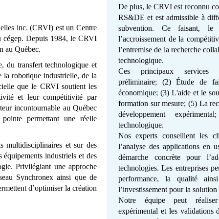
De plus, le CRVI est reconnu co
RS&DE et est admissible à dif
ielles inc. (CRVI) est un Centre
subvention. Ce faisant, l
 au cégep. Depuis 1984, le CRVI
l’accroissement de la compétitivi
ion au Québec.
l’entremise de la recherche collab
technologique.
e, du transfert technologique et
Ces principaux services s
a robotique industrielle, de la
préliminaire; (2) Étude de fai
icielle que le CRVI soutient les
économique; (3) L'aide et le sou
tivité et leur compétitivité par
formation sur mesure; (5) La rec
acteur incontournable au Québec
développement expérimental
 pointe permettant une réelle
technologique.
Nos experts conseillent les c
multidisciplinaires et sur des
l’analyse des applications en u
 équipements industriels et des
démarche concrète pour l’ad
ogie. Privilégiant une approche
technologies. Les entreprises pe
seau Synchronex ainsi que de
performance, la qualité ains
ermettent d’optimiser la création
l’investissement pour la solution
Notre équipe peut réalise
expérimental et les validations