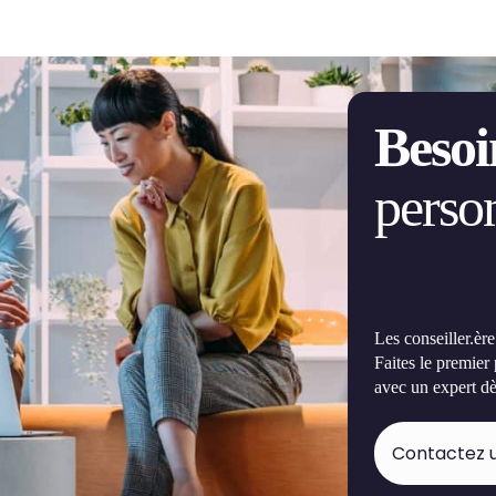
Besoi
person
Les conseiller.èr
Faites le premier
avec un expert dè
Contactez u