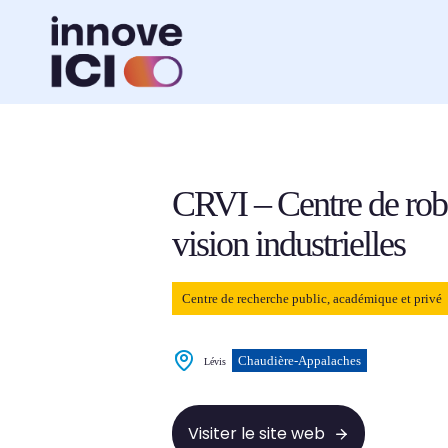
Navigation
rapide
Retour à la liste des ressources
CRVI – Centre de robo
vision industrielles
Centre de recherche public, académique et privé
Chaudière-Appalaches
Lévis
Visiter le site web