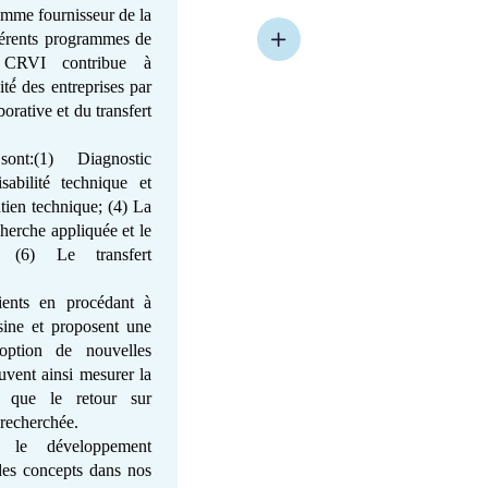
mme fournisseur de la
férents programmes de
e CRVI contribue à
té́ des entreprises par
orative et du transfert
ont:(1) Diagnostic
sabilité technique et
tien technique; (4) La
herche appliquée et le
; (6) Le transfert
lients en procédant à
sine et proposent une
option de nouvelles
uvent ainsi mesurer la
i que le retour sur
 recherchée.
r le développement
 des concepts dans nos