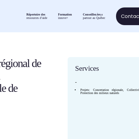
Contact
Répertoire des
Formation
Conseiller.ère.s
ressources d’aide
innove+
partout au Québec
égional de
Services
-
le de
Projets: Concertation régionale, Collecti
Protection des milieux naturels