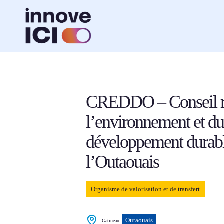
Navigation
rapide
Retour à la liste des ressources
CREDDO – Conseil r
l’environnement et du
développement durab
l’Outaouais
Organisme de valorisation et de transfert
Outaouais
Gatineau