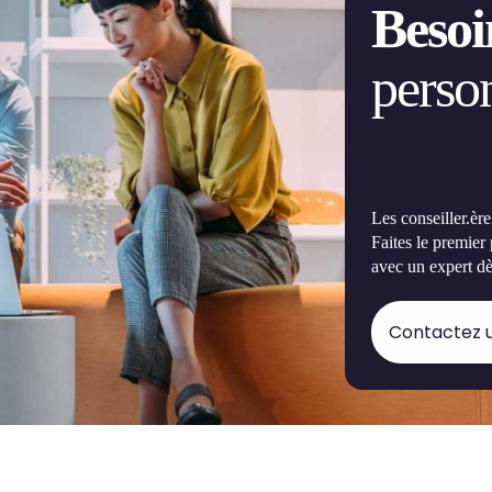
Besoi
person
Les conseiller.èr
Faites le premier
avec un expert dè
Contactez u