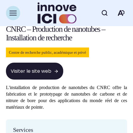
Navigation
rapide
Retour à la liste des ressources
Ouvrir
Ou
la
navigation
CNRC – Production de nanotubes –
du
la
site
Installation de recherche
ba
Centre de recherche public, académique et privé
d'
d'
Visiter le site web
L'installation de production de nanotubes du CNRC offre la
fabrication et le prototypage de nanotubes de carbone et de
nitrure de bore pour des applications du monde réel de ces
matériaux de pointe.
Services