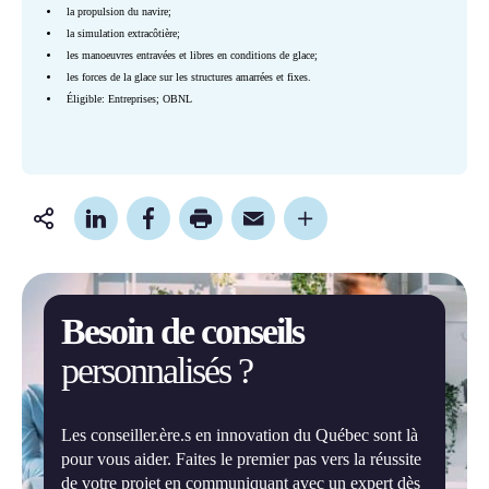
la propulsion du navire;
la simulation extracôtière;
les manoeuvres entravées et libres en conditions de glace;
les forces de la glace sur les structures amarrées et fixes.
Éligible: Entreprises; OBNL
Partager
cette
page
Besoin de conseils
personnalisés ?
Les conseiller.ère.s en innovation du Québec sont là
pour vous aider. Faites le premier pas vers la réussite
de votre projet en communiquant avec un expert dès