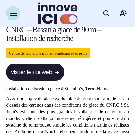
Navigation
rapide
Retour à la liste des ressources
Ouvrir
Ou
la
navigation
CNRC – Bassin à glace de 90 m –
du
la
site
Installation de recherche
ba
Centre de recherche public, académique et privé
d'
d'
Visiter le site web
Installation de bassin à glace à St. John’s, Terre-Neuve.
Avec une nappe de glace exploitable de 76 m sur 12 m, le bassin
d'essais des carènes dans des conditions de glace du CNRC à St.
John's est l'une des plus grandes installations de ce genre au
monde. Cette installation intérieure, réfrigérée et pourvue d'un
système de remorquage simule les conditions maritimes réalistes
de l'Arctique et du Nord ; elle peut produire de la glace aussi