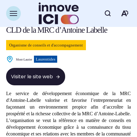
Navigation
rapide
Retour à la liste des ressources
Ouvrir
Ou
la
navigation
CLD de la MRC d’Antoine Labelle
du
la
site
ba
Organisme de conseils et d'accompagnement
d'
Laurentides
Mont-Laurier
d'
Visiter le site web
Le service de développement économique de la MRC
d'Antoine-Labelle valorise et favorise l’entrepreneuriat en
façonnant un environnement propice afin d’accroître la
prospérité et la richesse collective de la MRC d’Antoine-Labelle.
L’organisation se veut la référence en matière de conseils en
développement économique grâce à sa connaissance du tissu
économique et ses relations avec les membres de la communauté