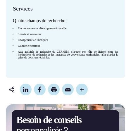
Services
Quatre champs de recherche :
Environnement et développement durable
Société et économie
Changements climatiques
Culture et territoire
Aux activités de recherche du CERMIM, s’ajoute son rôle de liaison entre les
institutions de recherche et les instances de gouvernance territoriales, afin d’aider la
prise de décisions éclairées.
Partager
cette
page
Besoin de conseils
personnalisés ?