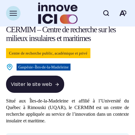
Navigation
rapide
Retour à la liste des ressources
Ouvrir
Ou
la
navigation
CERMIM – Centre de recherche sur les
du
la
site
milieux insulaires et maritimes
ba
Centre de recherche public, académique et privé
d'
Gaspésie–Îles-de-la-Madeleine
d'
Visiter le site web
Situé aux Îles-de-la-Madeleine et affilié à l’Université du
Québec à Rimouski (UQAR), le CERMIM est un centre de
recherche appliquée au service de l’innovation dans un contexte
insulaire et maritime.