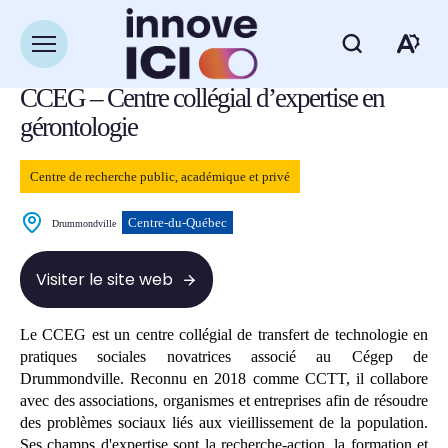
Navigation
rapide
Retour à la liste des ressources
Ouvrir
Ou
la
navigation
CCEG – Centre collégial d’expertise en
du
la
site
gérontologie
ba
Centre de recherche public, académique et privé
d'
Centre-du-Québec
Drummondville
d'
Visiter le site web
Le CCEG est un centre collégial de transfert de technologie en
pratiques sociales novatrices associé au Cégep de
Drummondville. Reconnu en 2018 comme CCTT, il collabore
avec des associations, organismes et entreprises afin de résoudre
des problèmes sociaux liés aux vieillissement de la population.
Ses champs d'expertise sont la recherche-action, la formation et