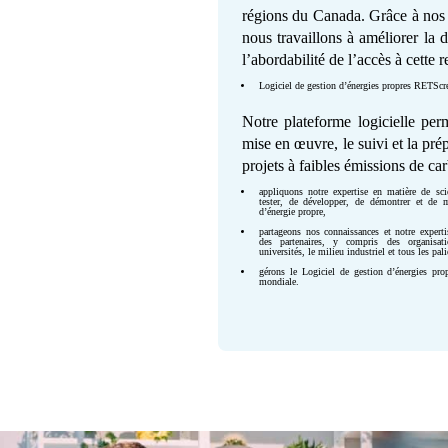
régions du Canada. Grâce à nos a
nous travaillons à améliorer la dur
l’abordabilité de l’accès à cette 
Logiciel de gestion d’énergies propres RETScr
Notre plateforme logicielle perm
mise en œuvre, le suivi et la pré
projets à faibles émissions de ca
appliquons notre expertise en matière de sci
tester, de développer, de démontrer et de 
d’énergie propre,
partageons nos connaissances et notre experti
des partenaires, y compris des organisat
universités, le milieu industriel et tous les pa
gérons le Logiciel de gestion d’énergies 
mondiale.