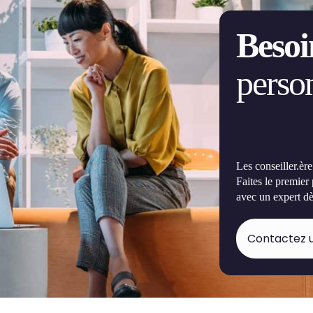
Besoi
person
Les conseiller.èr
Faites le premier
avec un expert dè
Contactez u