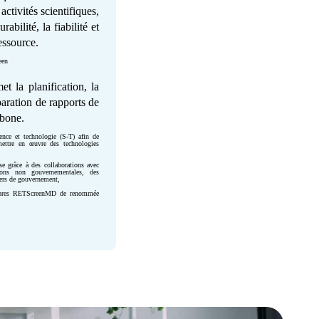
ctivités scientifiques,
abilité, la fiabilité et
ressource.
een
et la planification, la
paration de rapports de
rbone.
ence et technologie (S-T) afin de
mettre en œuvre des technologies
se grâce à des collaborations avec
ions non gouvernementales, des
liers de gouvernement,
propres RETScreenMD de renommée