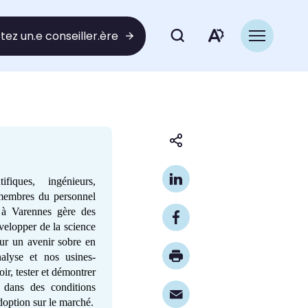
ez un.e conseiller.ère
Ouvrir
Ouvrir
la
navigation
la
du
site
barre
d'outils
Partager
cette
d'access
page
iques, ingénieurs,
 membres du personnel
à Varennes gère des
elopper de la science
our un avenir sobre en
nalyse et nos usines-
ir, tester et démontrer
e dans des conditions
adoption sur le marché.