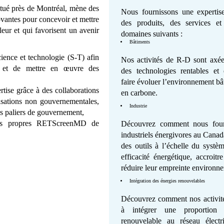
ué près de Montréal, mène des
Nous fournissons une expertis
novantes pour concevoir et mettre
des produits, des services et
eur et qui favorisent un avenir
domaines suivants :
Bâtiments
ience et technologie (S-T) afin
Nos activités de R-D sont axées
r et de mettre en œuvre des
des technologies rentables et
faire évoluer l’environnement bâ
tise grâce à des collaborations
en carbone.
isations non gouvernementales,
Industrie
les paliers de gouvernement,
gies propres RETScreenMD de
Découvrez comment nous fourn
industriels énergivores au Canad
des outils à l’échelle du systè
efficacité énergétique, accroitr
réduire leur empreinte environn
Intégration des énergies renouvelables
Découvrez comment nos activit
à intégrer une proportion c
renouvelable au réseau électr