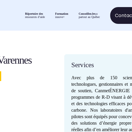
Contact
Répertoire des
Formation
Conseiller.ère.s
ressources d’aide
innove+
partout au Québec
arennes
Services
Avec plus de 150 scientif
technologues, gestionnaires et
de soutien, CanmetÉNERGIE 
programmes de R-D visant à dév
et des technologies efficaces p
carbone. Nos laboratoires d'a
pilotes sont équipés pour concevo
des solutions d’énergie propr
réelles afin d’en améliorer leur 