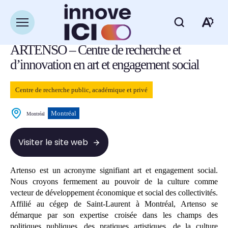
Navigation
rapide
Retour à la liste des ressources
Ouvrir
Ou
la
navigation
ARTENSO – Centre de recherche et
du
la
site
d’innovation en art et engagement social
ba
Centre de recherche public, académique et privé
d'
Montréal
Montréal
d'
Visiter le site web
Artenso est un acronyme signifiant art et engagement social.
Nous croyons fermement au pouvoir de la culture comme
vecteur de développement économique et social des collectivités.
Affilié au cégep de Saint-Laurent à Montréal, Artenso se
démarque par son expertise croisée dans les champs des
politiques publiques, des pratiques artistiques, de la culture