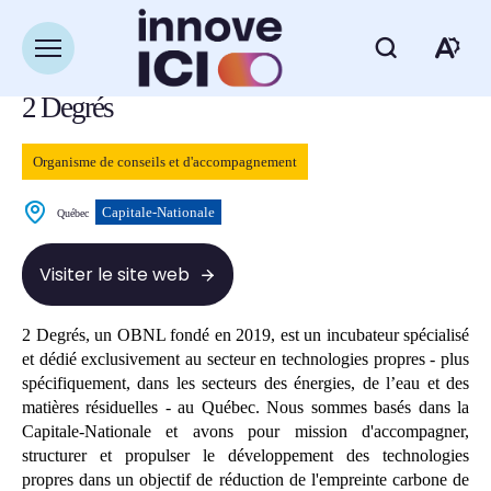
Navigation
rapide
Retour à la liste des ressources
Ouvrir
Ou
la
navigation
2 Degrés
du
la
site
ba
Organisme de conseils et d'accompagnement
d'
Capitale-Nationale
Québec
d'
Visiter le site web
2 Degrés, un OBNL fondé en 2019, est un incubateur spécialisé
et dédié exclusivement au secteur en technologies propres - plus
spécifiquement, dans les secteurs des énergies, de l’eau et des
matières résiduelles - au Québec. Nous sommes basés dans la
Capitale-Nationale et avons pour mission d'accompagner,
structurer et propulser le développement des technologies
propres dans un objectif de réduction de l'empreinte carbone de